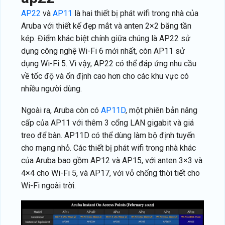
AP22
và
AP11
là hai thiết bị phát wifi trong nhà của
Aruba với thiết kế đẹp mắt và anten 2×2 băng tần
kép. Điểm khác biệt chính giữa chúng là AP22 sử
dụng công nghệ Wi-Fi 6 mới nhất, còn AP11 sử
dụng Wi-Fi 5. Vì vậy, AP22 có thể đáp ứng nhu cầu
về tốc độ và ổn định cao hơn cho các khu vực có
nhiều người dùng.
Ngoài ra, Aruba còn có
AP11D
, một phiên bản nâng
cấp của AP11 với thêm 3 cổng LAN gigabit và giá
treo để bàn. AP11D có thể dùng làm bộ định tuyến
cho mạng nhỏ. Các thiết bị phát wifi trong nhà khác
của Aruba bao gồm AP12 và AP15, với anten 3×3 và
4×4 cho Wi-Fi 5, và AP17, với vỏ chống thời tiết cho
Wi-Fi ngoài trời.