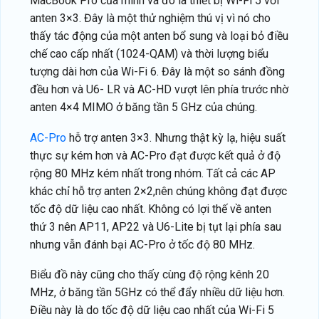
MacBook Pro của mình và đó là thiết bị Wi-Fi 5 với
anten 3×3. Đây là một thử nghiệm thú vị vì nó cho
thấy tác động của một anten bổ sung và loại bỏ điều
chế cao cấp nhất (1024-QAM) và thời lượng biểu
tượng dài hơn của Wi-Fi 6. Đây là một so sánh đồng
đều hơn và U6- LR và AC-HD vượt lên phía trước nhờ
anten 4×4 MIMO ở băng tần 5 GHz của chúng.
AC-Pro
hỗ trợ anten 3×3. Nhưng thật kỳ lạ, hiệu suất
thực sự kém hơn và AC-Pro đạt được kết quả ở độ
rộng 80 MHz kém nhất trong nhóm. Tất cả các AP
khác chỉ hỗ trợ anten 2×2,nên chúng không đạt được
tốc độ dữ liệu cao nhất. Không có lợi thế về anten
thứ 3 nên AP11, AP22 và U6-Lite bị tụt lại phía sau
nhưng vẫn đánh bại AC-Pro ở tốc độ 80 MHz.
Biểu đồ này cũng cho thấy cùng độ rộng kênh 20
MHz, ở băng tần 5GHz có thể đẩy nhiều dữ liệu hơn.
Điều này là do tốc độ dữ liệu cao nhất của Wi-Fi 5