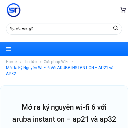
Home
Tin tức
Giải pháp WiFi
Mở Ra Kỷ Nguyên Wi-Fi 6 Với ARUBA INSTANT ON – AP21 và
AP32
mở ra kỷ nguyên wi-fi 6 với
aruba instant on – ap21 và ap32