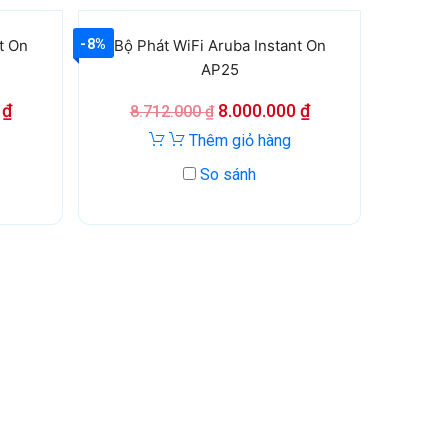
-8%
t On
Bộ Phát WiFi Aruba Instant On
AP25
0
₫
8.000.000
₫
8.712.000
₫
Thêm giỏ hàng
So sánh