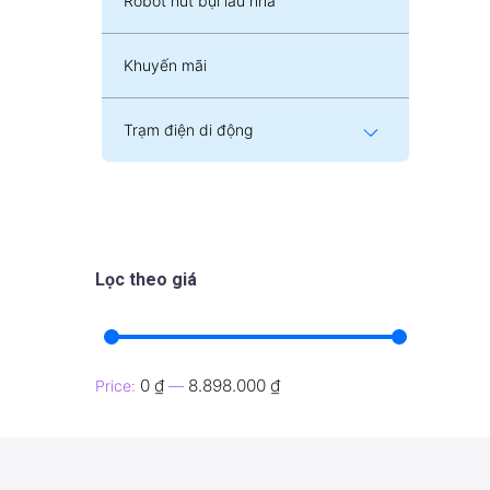
Robot hút bụi lau nhà
Khuyến mãi
Trạm điện di động
Lọc theo giá
0 ₫
8.898.000 ₫
Price:
—