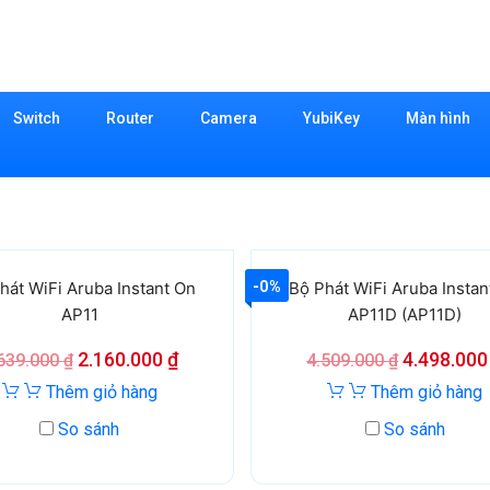
Switch
Router
Camera
YubiKey
Màn hình
-0%
hát WiFi Aruba Instant On
Bộ Phát WiFi Aruba Instan
AP11
AP11D (AP11D)
2.160.000
₫
4.498.00
639.000
₫
4.509.000
₫
Thêm giỏ hàng
Thêm giỏ hàng
So sánh
So sánh