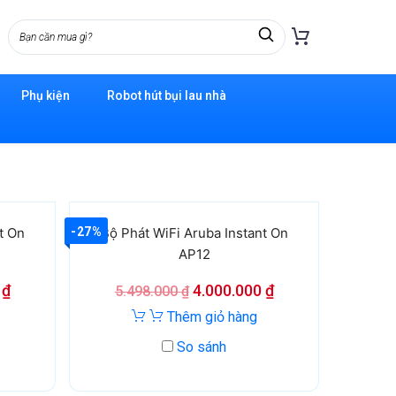
Phụ kiện
Robot hút bụi lau nhà
-27%
t On
Bộ Phát WiFi Aruba Instant On
AP12
0
₫
4.000.000
₫
5.498.000
₫
Thêm giỏ hàng
So sánh