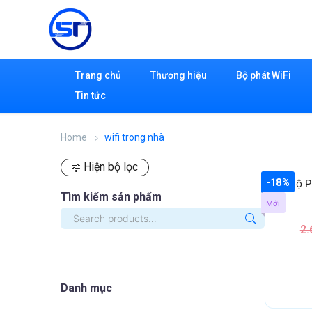
Trang chủ
Thương hiệu
Bộ phát WiFi
Tin tức
Home
wifi trong nhà
Hiện bộ lọc
-18%
Bộ P
Tìm kiếm sản phẩm
Mới
2.
Danh mục