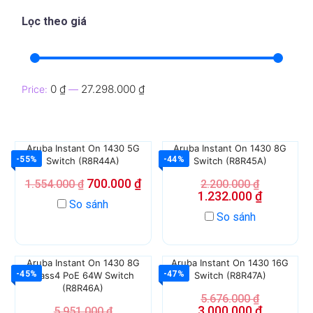
Lọc theo giá
0 ₫
27.298.000 ₫
Price:
—
Aruba Instant On 1430 5G
Aruba Instant On 1430 8G
-55%
-44%
Switch (R8R44A)
Switch (R8R45A)
700.000
₫
1.554.000
₫
2.200.000
₫
1.232.000
₫
So sánh
So sánh
Aruba Instant On 1430 8G
Aruba Instant On 1430 16G
-45%
-47%
Class4 PoE 64W Switch
Switch (R8R47A)
(R8R46A)
5.676.000
₫
3.000.000
₫
5.951.000
₫