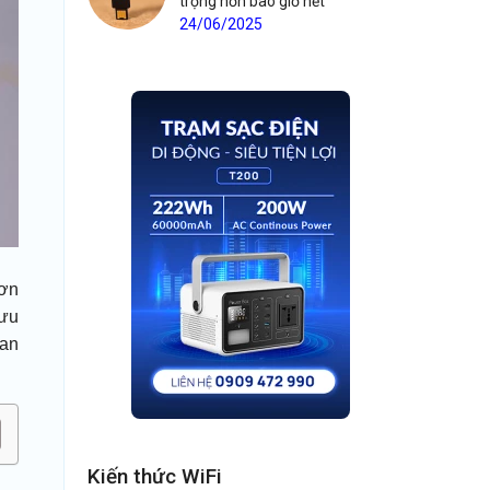
trọng hơn bao giờ hết
24/06/2025
hơn
lưu
 an
Kiến thức WiFi