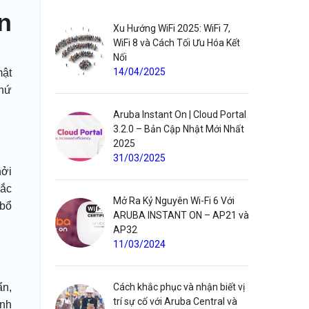
n
Xu Hướng WiFi 2025: WiFi 7,
WiFi 8 và Cách Tối Ưu Hóa Kết
Nối
14/04/2025
mật
khứ
Aruba Instant On | Cloud Portal
3.2.0 – Bản Cập Nhật Mới Nhất
2025
31/03/2025
hởi
hắc
Mở Ra Kỷ Nguyên Wi-Fi 6 Với
 bổ
ARUBA INSTANT ON – AP21 và
AP32
11/03/2024
Cách khắc phục và nhận biết vị
ẩn,
trí sự cố với Aruba Central và
anh