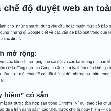
 chế độ duyệt web an toà
ành cho “những người dùng yêu cầu hoặc muốn mức độ bảo 
ử dụng những gì Google biết về các vấn đề bảo mật trong quá 
a xác định”.
ích mở rộng
:
với các tiện ích mở rộng bạn cài đặt và các tải xuống mà bạn k
 gắn cờ là đáng ngờ mà Google cần kiểm tra thêm nếu không c
i lâu hơn một chút để cài đặt thứ gì đó, nhưng sự thận trọng
ại.
uy hiểm” có sẵn
:
mật đã được tích hợp sẵn trong Chrome. Ví dụ: theo tiêu chu
uy cập dựa trên danh sách các URL được cho là nguy hiểm — d