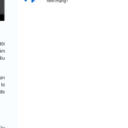
hình mạng?
dõi
nằm
iều
bạn
 bị
 đe
này