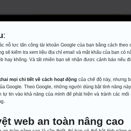
u
:
c nỗ lực tấn công tài khoản Google của bạn bằng cách theo 
ũng sẽ kiểm tra xem liệu địa chỉ email và mật khẩu của bạn có 
 web hay không. Và tất nhiên bạn sẽ nhận được cảnh báo nếu đ
ai mọi chi tiết về cách hoạt động
của chế độ này, nhưng 
 của Google. Theo Google, những người dùng bật tính năng này
 tự tin vào khả năng của mình để phát hiện và tránh các mối
ng.
yệt web an toàn nâng cao
n toàn nâng cao là cần thiết, thì bạn có thể bật tính năng 