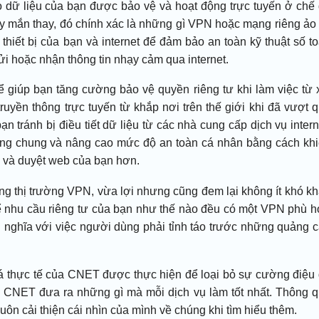
ho dữ liệu của bạn được bảo vệ và hoạt động trực tuyến ở chế
ay mắn thay, đó chính xác là những gì VPN hoặc mạng riêng ảo
hiết bị của bạn và internet để đảm bảo an toàn kỹ thuật số t
ửi hoặc nhận thông tin nhạy cảm qua internet.
ể giúp bạn tăng cường bảo vệ quyền riêng tư khi làm việc từ 
truyền thông trực tuyến từ khắp nơi trên thế giới khi đã vượt 
n tránh bị điều tiết dữ liệu từ các nhà cung cấp dịch vụ intern
dùng chung và nâng cao mức độ an toàn cá nhân bằng cách kh
m và duyệt web của bạn hơn.
ng thị trường VPN, vừa lợi nhưng cũng đem lại không ít khó k
kể nhu cầu riêng tư của bạn như thế nào đều có một VPN phù 
 nghĩa với việc người dùng phải tỉnh táo trước những quảng 
 giá thực tế của CNET được thực hiện để loại bỏ sự cường điệu
. CNET đưa ra những gì mà mỗi dịch vụ làm tốt nhất. Thông 
uôn cải thiện cái nhìn của mình về chúng khi tìm hiểu thêm.