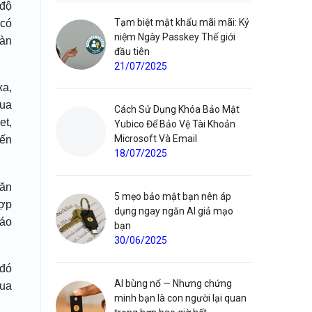
 độ
Tạm biệt mật khẩu mãi mãi: Kỷ
 có
niệm Ngày Passkey Thế giới
oàn
đầu tiên
21/07/2025
xa,
qua
Cách Sử Dụng Khóa Bảo Mật
et,
Yubico Để Bảo Vệ Tài Khoản
Microsoft Và Email
iến
18/07/2025
hăn
5 mẹo bảo mật bạn nên áp
hợp
dụng ngay ngăn AI giả mạo
cáo
bạn
30/06/2025
 đó
AI bùng nổ — Nhưng chứng
qua
minh bạn là con người lại quan