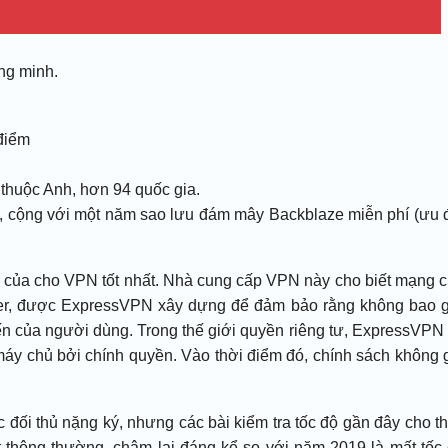
ng minh.
điểm
 thuộc Anh, hơn 94 quốc gia.
, cộng với một năm sao lưu đám mây Backblaze miễn phí (ưu 
của cho VPN tốt nhất. Nhà cung cấp VPN này cho biết mạng 
er, được ExpressVPN xây dựng để đảm bảo rằng không bao 
yến của người dùng. Trong thế giới quyền riêng tư, ExpressVPN
ữ máy chủ bởi chính quyền. Vào thời điểm đó, chính sách không 
c đối thủ nặng ký, nhưng các bài kiểm tra tốc độ gần đây cho t
 thông thường, chậm lại đáng kể so với năm 2019 là mất tốc