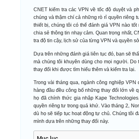
CNET kiểm tra các VPN về tốc độ duyệt và phá
chúng và thậm chí cả những rò rỉ quyền riêng t
thiết bị, chúng tôi có thể đánh giá VPN nào tốt
chia sẻ thông tin nhạy cảm. Quan trọng nhất, 
tra độ tin cậy, lịch sử của từng VPN và quyền sở
Dựa trên những đánh giá liên tục đó, bạn sẽ 
mà chúng tôi khuyên dùng cho mọi người. Do 
thay đổi khi được tìm hiểu thêm và kiểm tra lại.
Trong vài tháng qua, ngành công nghiệp VPN đ
hàng đầu đều công bố những thay đổi lớn về 
họ đã chính thức gia nhập Kape Technologies
quyền riêng tư trong quá khứ. Vào tháng 2, N
dù họ sẽ tiếp tục hoạt động tự chủ. Chúng tôi đ
mình dựa trên những thay đổi này.
Mục lục