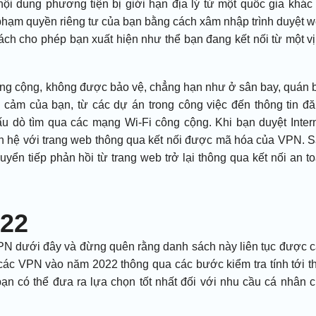
ội dung phương tiện bị giới hạn địa lý từ một quốc gia khác
 phạm quyền riêng tư của bạn bằng cách xâm nhập trình duyệt 
h cho phép bạn xuất hiện như thể bạn đang kết nối từ một vị 
ông cộng, không được bảo vệ, chẳng hạn như ở sân bay, quán 
 cảm của bạn, từ các dự án trong công việc đến thông tin đ
u dò tìm qua các mạng Wi-Fi công cộng. Khi bạn duyệt Inter
ên hệ với trang web thông qua kết nối được mã hóa của VPN. 
ển tiếp phản hồi từ trang web trở lại thông qua kết nối an t
022
PN dưới đây và đừng quên rằng danh sách này liên tục được 
 các VPN vào năm 2022 thông qua các bước kiểm tra tính tới t
ạn có thể đưa ra lựa chọn tốt nhất đối với nhu cầu cá nhân 