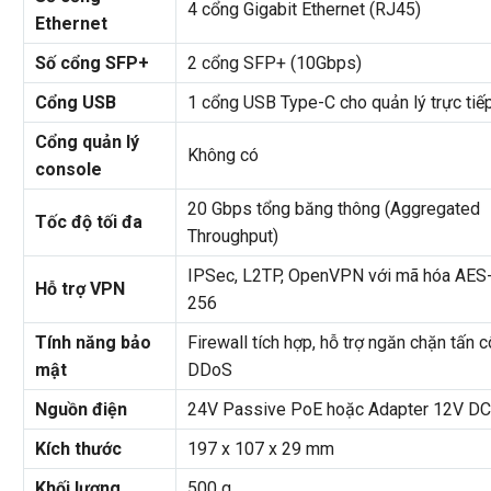
4 cổng Gigabit Ethernet (RJ45)
Ethernet
Số cổng SFP+
2 cổng SFP+ (10Gbps)
Cổng USB
1 cổng USB Type-C cho quản lý trực tiế
Cổng quản lý
Không có
console
20 Gbps tổng băng thông (Aggregated
Tốc độ tối đa
Throughput)
IPSec, L2TP, OpenVPN với mã hóa AES
Hỗ trợ VPN
256
Tính năng bảo
Firewall tích hợp, hỗ trợ ngăn chặn tấn 
mật
DDoS
Nguồn điện
24V Passive PoE hoặc Adapter 12V DC
Kích thước
197 x 107 x 29 mm
Khối lượng
500 g