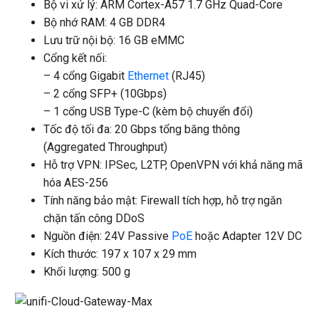
Bộ vi xử lý: ARM Cortex-A57 1.7 GHz Quad-Core
Bộ nhớ RAM: 4 GB DDR4
Lưu trữ nội bộ: 16 GB eMMC
Cổng kết nối:
– 4 cổng Gigabit
Ethernet
(RJ45)
– 2 cổng SFP+ (10Gbps)
– 1 cổng USB Type-C (kèm bộ chuyển đổi)
Tốc độ tối đa: 20 Gbps tổng băng thông
(Aggregated Throughput)
Hỗ trợ VPN: IPSec, L2TP, OpenVPN với khả năng mã
hóa AES-256
Tính năng bảo mật: Firewall tích hợp, hỗ trợ ngăn
chặn tấn công DDoS
Nguồn điện: 24V Passive
PoE
hoặc Adapter 12V DC
Kích thước: 197 x 107 x 29 mm
Khối lượng: 500 g