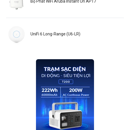
Bộ Phát WiFi Aruba Instant On AP17
UniFi 6 Long-Range (U6-LR)