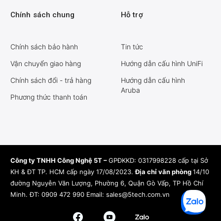
Chính sách chung
Hỗ trợ
Chính sách bảo hành
Tin tức
Vận chuyển giao hàng
Hướng dẫn cấu hình UniFi
Chính sách đổi - trả hàng
Hướng dẫn cấu hình
Aruba
Phương thức thanh toán
Công ty TNHH Công Nghệ 5T –
GPĐKKD: 0317998228 cấp tại Sở
KH & ĐT TP. HCM cấp ngày 17/08/2023.
Địa chỉ văn phòng
14/10
đường Nguyễn Văn Lượng, Phường 6, Quận Gò Vấp, TP Hồ Chí
Minh.
ĐT: 0909 472 990 Email:
sales@5tech.com.vn