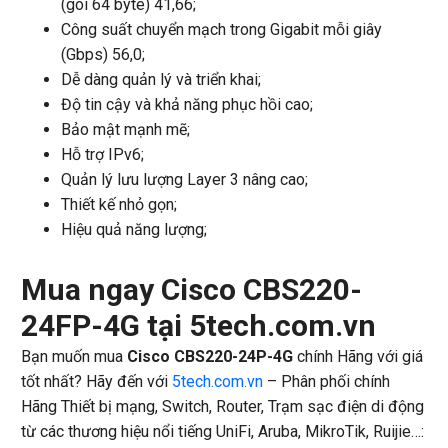
(gói 64 byte) 41,66;
Công suất chuyển mạch trong Gigabit mỗi giây
(Gbps) 56,0;
Dễ dàng quản lý và triển khai;
Độ tin cậy và khả năng phục hồi cao;
Bảo mật mạnh mẽ;
Hỗ trợ IPv6;
Quản lý lưu lượng Layer 3 nâng cao;
Thiết kế nhỏ gọn;
Hiệu quả năng lượng;
Mua ngay Cisco CBS220-
24FP-4G tại 5tech.com.vn
Bạn muốn mua
Cisco CBS220-24P-4G
chính Hãng với giá
tốt nhất? Hãy đến với
5tech.com.vn
– Phân phối chính
Hãng Thiết bị mạng, Switch, Router, Trạm sạc điện di động
từ các thương hiệu nổi tiếng UniFi, Aruba, MikroTik, Ruijie…: