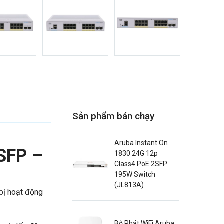
Sản phẩm bán chạy
Aruba Instant On
SFP –
1830 24G 12p
Class4 PoE 2SFP
195W Switch
(JL813A)
 bị hoạt động
Bộ Phát WiFi Aruba