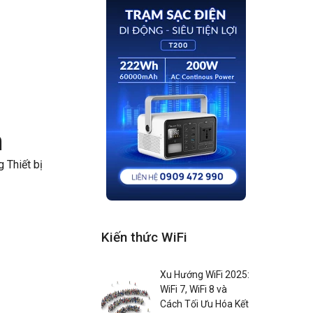
n
 Thiết bị
Kiến thức WiFi
Xu Hướng WiFi 2025:
WiFi 7, WiFi 8 và
Cách Tối Ưu Hóa Kết