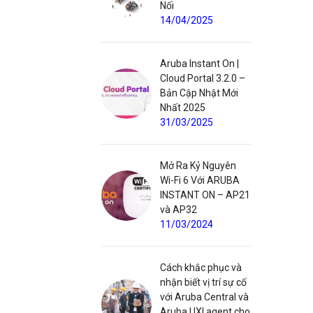
Nối
14/04/2025
Aruba Instant On |
Cloud Portal 3.2.0 –
Bản Cập Nhật Mới
Nhất 2025
31/03/2025
Mở Ra Kỷ Nguyên
Wi-Fi 6 Với ARUBA
INSTANT ON – AP21
và AP32
11/03/2024
Cách khắc phục và
nhận biết vị trí sự cố
với Aruba Central và
Aruba UXI agent cho