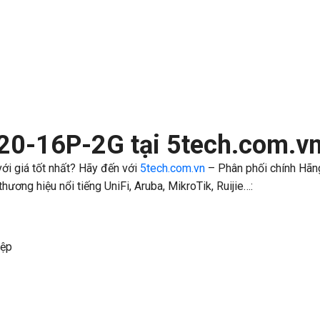
20-16P-2G tại 5tech.com.v
ới giá tốt nhất? Hãy đến với
5tech.com.vn
– Phân phối chính Hãng
ương hiệu nổi tiếng UniFi, Aruba, MikroTik, Ruijie…:
iệp