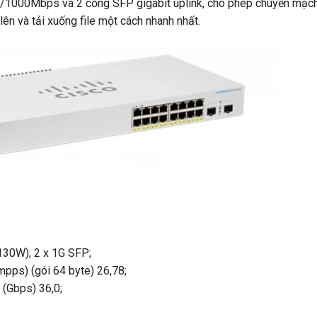
000Mbps và 2 cổng SFP gigabit uplink, cho phép chuyển mạch
ên và tải xuống file một cách nhanh nhất.
130W); 2 x 1G SFP;
(mpps) (gói 64 byte) 26,78;
 (Gbps) 36,0;