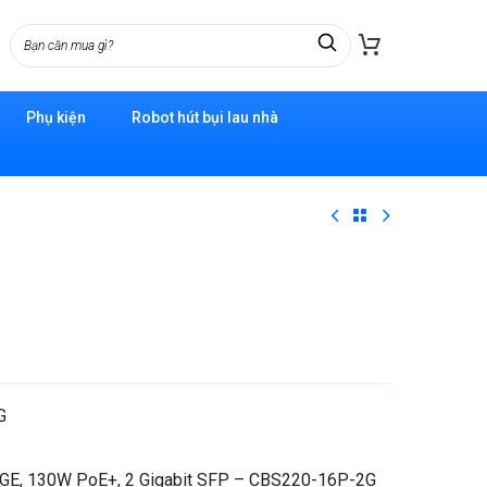
Phụ kiện
Robot hút bụi lau nhà
G
 GE, 130W PoE+, 2 Gigabit SFP – CBS220-16P-2G