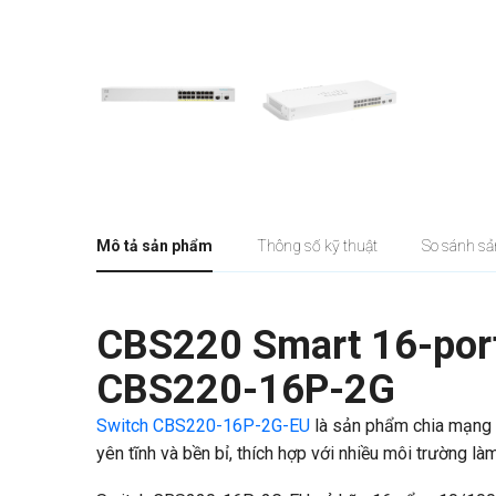
Mô tả sản phẩm
Thông số kỹ thuật
So sánh s
CBS220 Smart 16-port
CBS220-16P-2G
Switch CBS220-16P-2G-EU
là sản phẩm chia mạng m
yên tĩnh và bền bỉ, thích hợp với nhiều môi trường l