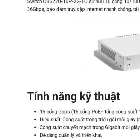
Switch CBS220-16P-2G-EU sở hữu 16 cổng 10/100/1
36Gbps, bảo đảm truy cập internet nhanh chóng, tải l
Tính năng kỹ thuật
16 cổng Gbps (16 cổng PoE+ tổng công suất 
Hiệu suất: Công suất trong triệu gói mỗi giây 
Công suất chuyển mạch trong Gigabit mỗi giây
Dễ dàng quản lý và triển khai;