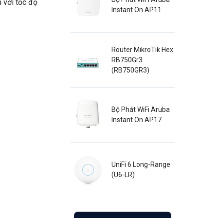
 với tốc độ
Instant On AP11
Router MikroTik Hex
RB750Gr3
(RB750GR3)
Bộ Phát WiFi Aruba
Instant On AP17
UniFi 6 Long-Range
(U6-LR)