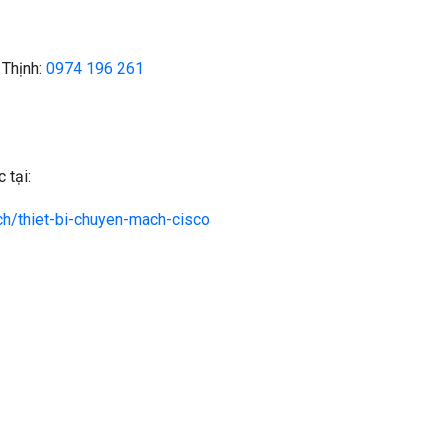
 Thịnh:
0974 196 261
 tại:
ch/thiet-bi-chuyen-mach-cisco