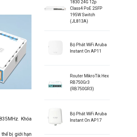
1830 24G 12p
Class4 PoE 2SFP
195W Switch
(JL813A)
Bộ Phát WiFi Aruba
Instant On AP11
Router MikroTik Hex
RB750Gr3
(RB750GR3)
Bộ Phát WiFi Aruba
5835MHz. Khóa
Instant On AP17
hể bị giới hạn