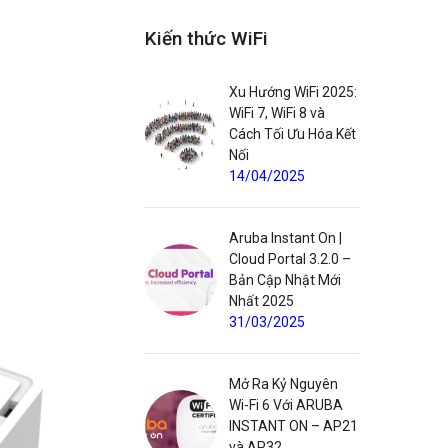
Kiến thức WiFi
Xu Hướng WiFi 2025:
WiFi 7, WiFi 8 và
Cách Tối Ưu Hóa Kết
Nối
14/04/2025
Aruba Instant On |
Cloud Portal 3.2.0 –
Bản Cập Nhật Mới
Nhất 2025
31/03/2025
Mở Ra Kỷ Nguyên
Wi-Fi 6 Với ARUBA
INSTANT ON – AP21
và AP32