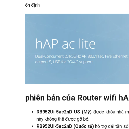
ổn định.
phiên bản của Router wifi h
RB952Ui-5ac2nD-US (Mỹ)
được khóa nhà m
này không thể được gỡ bỏ.
RB952Ui-5ac2nD (Quốc tế)
hỗ trợ dải tần s