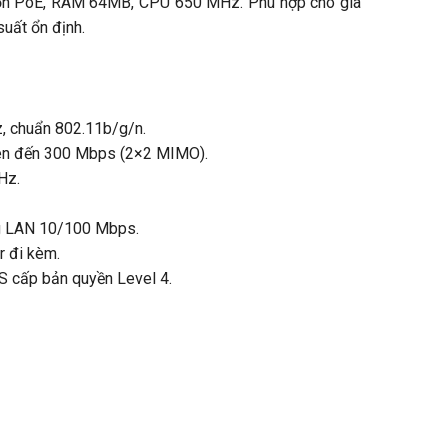
n PoE, RAM 64MB, CPU 650 MHz. Phù hợp cho gia
suất ổn định.
, chuẩn 802.11b/g/n.
n đến 300 Mbps (2×2 MIMO).
Hz.
 LAN 10/100 Mbps.
r đi kèm.
 cấp bản quyền Level 4.