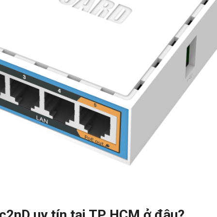
c2nD uy tín tại TP HCM ở đâu?