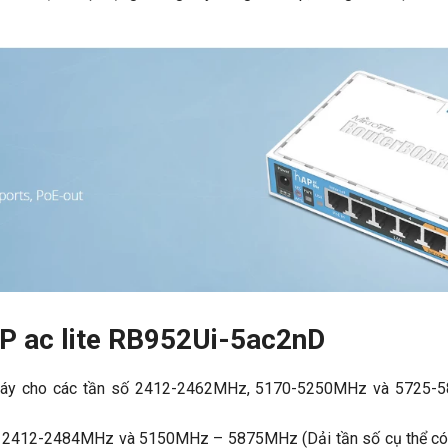
AP ac lite RB952Ui-5ac2nD
áy cho các tần số 2412-2462MHz, 5170-5250MHz và 5725-
ố 2412-2484MHz và 5150MHz – 5875MHz (Dải tần số cụ thể có t