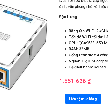
LAN 10/100 Mbps, cấp nguồ
đình, văn phòng nhỏ với hiệu 
Đặc trưng:
Băng tần Wi-Fi:
2.4GHz
Tốc độ Wi-Fi tối đa:
Lê
CPU:
QCA9533, 650 M
RAM:
32MB.
Cổng Ethernet:
4 cổng
Nguồn:
5V, 0.7A adapte
Hệ điều hành:
RouterOS
1.551.626
₫
Liên hệ mua hàng