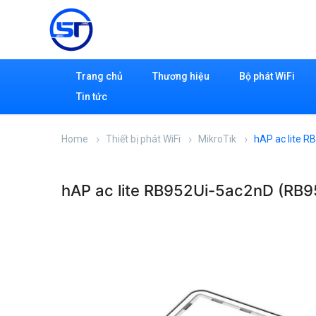
Trang chủ
Thương hiệu
Bộ phát WiFi
Tin tức
Home
Thiết bị phát WiFi
MikroTik
hAP ac lite 
hAP ac lite RB952Ui-5ac2nD (RB