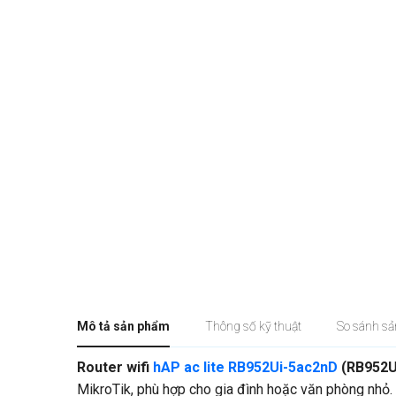
Mô tả sản phẩm
Thông số kỹ thuật
So sánh s
Router wifi
hAP ac lite RB952Ui-5ac2nD
(RB952U
MikroTik, phù hợp cho gia đình hoặc văn phòng nhỏ. 