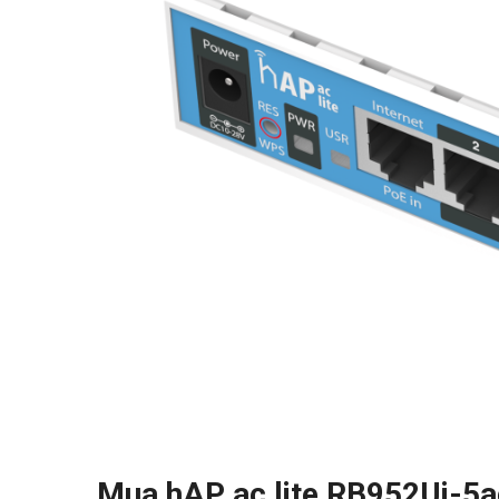
Mua hAP ac lite RB952Ui-5a