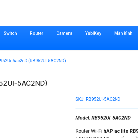
Switch
Router
Camera
YubiKey
Màn hình
RB952Ui-5ac2nD (RB952UI-5AC2ND)
952UI-5AC2ND)
SKU:
RB952UI-5AC2ND
Model: RB952UI-5AC2ND
Router Wi-Fi
hAP ac lite R