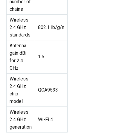
number of
chains
Wireless
2.4 GHz
802.11b/g/n
standards
Antenna
gain dBi
1.5
for 2.4
GHz
Wireless
2.4 GHz
QCA9533
chip
model
Wireless
2.4 GHz
Wi-Fi 4
generation