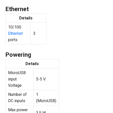
Ethernet
Details
10/100
Ethernet
3
ports
Powering
Details
MicroUSB
input
5-5 V
Voltage
Number of
1
DC inputs
(MicroUSB)
Max power
3.5 W