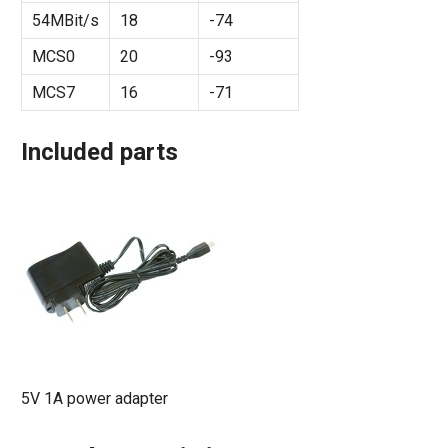
54MBit/s
18
-74
MCS0
20
-93
MCS7
16
-71
Included parts
5V 1A power adapter