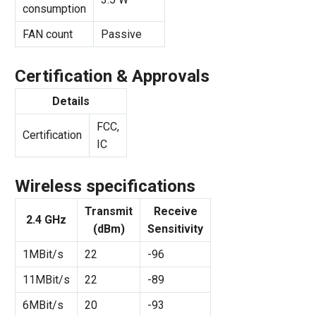
consumption
FAN count
Passive
Certification & Approvals
Details
FCC,
Certification
IC
Wireless specifications
Transmit
Receive
2.4 GHz
(dBm)
Sensitivity
1MBit/s
22
-96
11MBit/s
22
-89
6MBit/s
20
-93