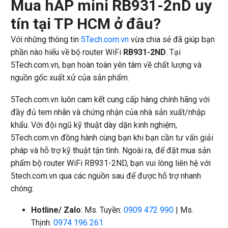
Mua hAP mini RB931-2nD uy
tín tại TP HCM ở đâu?
Với những thông tin
5Tech.com.vn
vừa chia sẻ đã giúp bạn
phần nào hiểu về bộ router WiFi
RB931-2ND
. Tại
5Tech.com.vn, bạn hoàn toàn yên tâm về chất lượng và
nguồn gốc xuất xử của sản phẩm.
5Tech.com.vn luôn cam kết cung cấp hàng chính hãng với
đầy đủ tem nhãn và chứng nhận của nhà sản xuất/nhập
khẩu. Với đội ngũ kỹ thuật dày dặn kinh nghiệm,
5Tech.com.vn đồng hành cùng bạn khi bạn cần tư vấn giải
pháp và hỗ trợ kỹ thuật tận tình. Ngoài ra, để đặt mua sản
phẩm bộ router WiFi RB931-2ND, bạn vui lòng liên hệ với
5tech.com.vn qua các nguồn sau để được hỗ trợ nhanh
chóng:
Hotline/ Zalo
: Ms. Tuyền:
0909 472 990
| Ms.
Thịnh:
0974 196 261