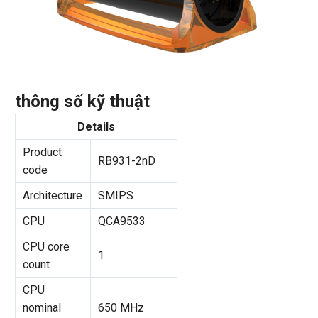
thông số kỹ thuật
Details
Product
RB931-2nD
code
Architecture
SMIPS
CPU
QCA9533
CPU core
1
count
CPU
nominal
650 MHz