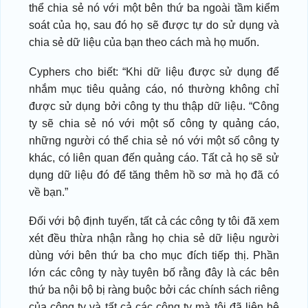
thể chia sẻ nó với một bên thứ ba ngoài tầm kiểm
soát của họ, sau đó họ sẽ được tự do sử dụng và
chia sẻ dữ liệu của bạn theo cách mà họ muốn.
Cyphers cho biết: “Khi dữ liệu được sử dụng để
nhắm mục tiêu quảng cáo, nó thường không chỉ
được sử dụng bởi công ty thu thập dữ liệu. “Công
ty sẽ chia sẻ nó với một số công ty quảng cáo,
những người có thể chia sẻ nó với một số công ty
khác, có liên quan đến quảng cáo. Tất cả họ sẽ sử
dụng dữ liệu đó để tăng thêm hồ sơ mà họ đã có
về bạn.”
Đối với bộ định tuyến, tất cả các công ty tôi đã xem
xét đều thừa nhận rằng họ chia sẻ dữ liệu người
dùng với bên thứ ba cho mục đích tiếp thị. Phần
lớn các công ty này tuyên bố rằng đây là các bên
thứ ba nội bộ bị ràng buộc bởi các chính sách riêng
của công ty và tất cả các công ty mà tôi đã liên hệ