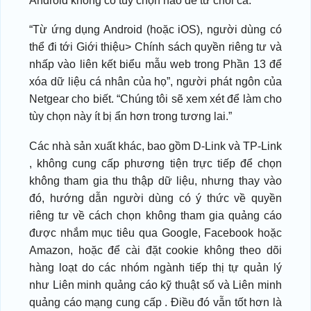
Android không có tùy chọn nào để từ chối cả.
“Từ ứng dụng Android (hoặc iOS), người dùng có
thể đi tới Giới thiệu> Chính sách quyền riêng tư và
nhấp vào liên kết biểu mẫu web trong Phần 13 để
xóa dữ liệu cá nhân của họ”, người phát ngôn của
Netgear cho biết. “Chúng tôi sẽ xem xét để làm cho
tùy chọn này ít bị ẩn hơn trong tương lai.”
Các nhà sản xuất khác, bao gồm D-Link và TP-Link
, không cung cấp phương tiện trực tiếp để chọn
không tham gia thu thập dữ liệu, nhưng thay vào
đó, hướng dẫn người dùng có ý thức về quyền
riêng tư về cách chọn không tham gia quảng cáo
được nhắm mục tiêu qua Google, Facebook hoặc
Amazon, hoặc để cài đặt cookie không theo dõi
hàng loạt do các nhóm ngành tiếp thị tự quản lý
như Liên minh quảng cáo kỹ thuật số và Liên minh
quảng cáo mạng cung cấp . Điều đó vẫn tốt hơn là