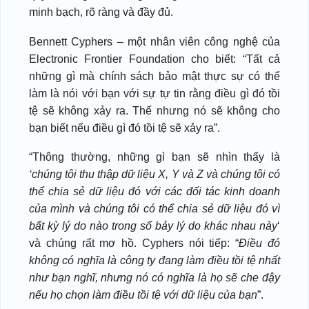
minh bạch, rõ ràng và đầy đủ.
Bennett Cyphers – một nhân viên công nghệ của
Electronic Frontier Foundation cho biết: “Tất cả
những gì mà chính sách bảo mật thực sự có thể
làm là nói với bạn với sự tự tin rằng điều gì đó tồi
tệ sẽ không xảy ra. Thế nhưng nó sẽ không cho
bạn biết nếu điều gì đó tồi tệ sẽ xảy ra”.
“Thông thường, những gì bạn sẽ nhìn thấy là
‘chúng tôi thu thập dữ liệu X, Y và Z và chúng tôi có
thể chia sẻ dữ liệu đó với các đối tác kinh doanh
của mình và chúng tôi có thể chia sẻ dữ liệu đó vì
bất kỳ lý do nào trong số bảy lý do khác nhau này
‘
và chúng rất mơ hồ. Cyphers nói tiếp: “
Điều đó
không có nghĩa là công ty đang làm điều tồi tệ nhất
như bạn nghĩ, nhưng nó có nghĩa là họ sẽ che đậy
nếu họ chọn làm điều tồi tệ với dữ liệu của bạn
”.