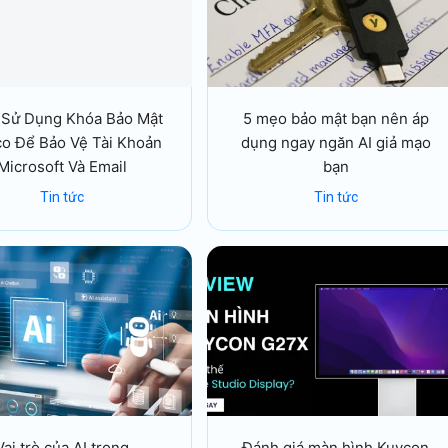
 Sử Dụng Khóa Bảo Mật
5 mẹo bảo mật bạn nên áp
co Để Bảo Vệ Tài Khoản
dụng ngay ngăn AI giả mạo
Microsoft Và Email
bạn
Tin tức
Tin tức
Vai trò của AI trong
Đánh giá màn hình Kuycon