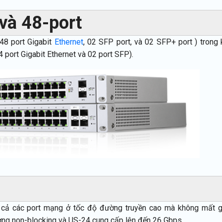
 và 48-port
48 port Gigabit
Ethernet
, 02 SFP port, và 02 SFP+ port ) trong 
 port Gigabit Ethernet và 02 port SFP).
t cả các port mạng ở tốc độ đường truyền cao mà không mất g
ợng non-blocking và US-24 cung cấp lên đến 26 Gbps.