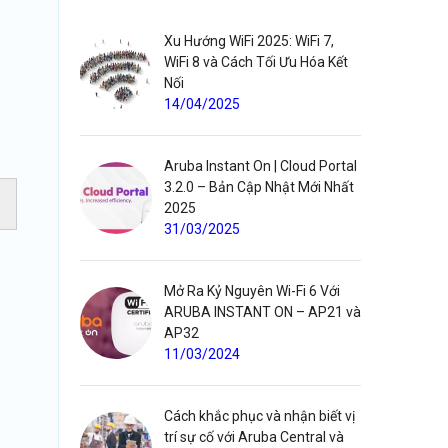
Xu Hướng WiFi 2025: WiFi 7,
WiFi 8 và Cách Tối Ưu Hóa Kết
Nối
14/04/2025
Aruba Instant On | Cloud Portal
3.2.0 – Bản Cập Nhật Mới Nhất
2025
31/03/2025
Mở Ra Kỷ Nguyên Wi-Fi 6 Với
ARUBA INSTANT ON – AP21 và
AP32
11/03/2024
Cách khắc phục và nhận biết vị
trí sự cố với Aruba Central và