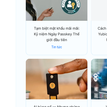
Tạm biệt mật khẩu mãi mãi:
Cách
Kỷ niệm Ngày Passkey Thế
Yubi
giới đầu tiên
Tin tức
AI bùng nổ — Nhưng chứng