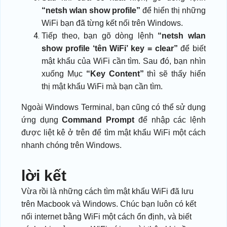
“netsh wlan show profile”
để hiển thị những
WiFi bạn đã từng kết nối trên Windows.
Tiếp theo, bạn gõ dòng lệnh
“netsh wlan
show profile ‘tên WiFi’ key = clear”
để biết
mật khẩu của WiFi cần tìm. Sau đó, bạn nhìn
xuống Mục
“Key Content”
thì sẽ thấy hiển
thị mật khẩu WiFi mà bạn cần tìm.
Ngoài Windows Terminal, bạn cũng có thể sử dụng
ứng dụng
Command Prompt
để nhập các lệnh
được liệt kê ở trên để tìm mật khẩu WiFi một cách
nhanh chóng trên Windows.
lời kết
Vừa rồi là những cách tìm mật khẩu WiFi đã lưu
trên Macbook
và Windows.
Chúc bạn luôn có kết
nối internet bằng WiFi một cách ổn định, và biết