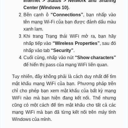
Internet > Status > Network and Sharing
Center (Windows 10).
Bên cạnh ô
“Connections”
, bạn nhấp vào
tên mạng Wi-Fi của bạn được đánh dấu màu
xanh lam.
Khi trang Trạng thái WiFi mở ra, bạn hãy
nhấp tiếp vào
“Wireless Properties”
, sau đó
nhấp vào tab
“Security”
.
Cuối cùng, nhấp vào nút
“Show characters”
để hiển thị pass của mạng WiFi liên quan.
Tuy nhiên, đây không phải là cách duy nhất để tìm
mật khẩu mạng WiFi của bạn. Phương pháp trên
chỉ cho phép bạn xem mật khẩu của bất kỳ mạng
WiFi nào mà bạn hiện đang kết nối. Thế nhưng
cũng có một cách để tìm mật khẩu cho tất cả các
mạng WiFi mà bạn đã từng kết nối trên máy tính
Windows của mình.