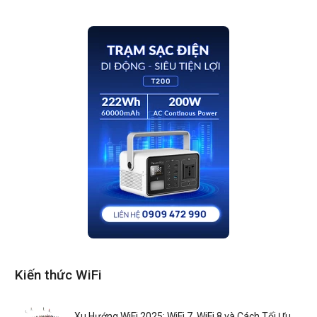
Kiến thức WiFi
Xu Hướng WiFi 2025: WiFi 7, WiFi 8 và Cách Tối Ưu