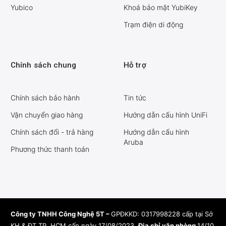
Yubico
Khoá bảo mật YubiKey
Trạm điện di động
Chính sách chung
Hỗ trợ
Chính sách bảo hành
Tin tức
Vận chuyển giao hàng
Hướng dẫn cấu hình UniFi
Chính sách đổi - trả hàng
Hướng dẫn cấu hình
Aruba
Phương thức thanh toán
Công ty TNHH Công Nghệ 5T –
GPĐKKD: 0317998228 cấp tại Sở
KH & ĐT TP. HCM cấp ngày 17/08/2023.
Địa chỉ văn phòng
14/10