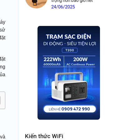
trọng hơn bao giờ hết
24/06/2025
máy
 sử
đặt
đặt
úng
của
Kiến thức WiFi
 và