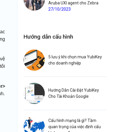
Aruba UXI agent cho Zebra
27/10/2023
Mac
Hướng dẫn cấu hình
ong
5 lưu ý khi chọn mua YubiKey
 vệ
cho doanh nghiệp
tôi
er>
Hướng Dẫn Cài Đặt YubiKey
nh.
Cho Tài Khoản Google
Cấu hình mạng là gì? Tầm
quan trọng của việc định cấu