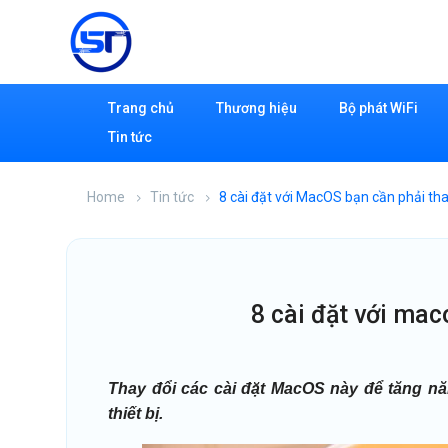
Trang chủ
Thương hiệu
Bộ phát WiFi
Tin tức
Home
Tin tức
8 cài đặt với MacOS bạn cần phải th
8 cài đặt với ma
Thay đổi các cài đặt MacOS này để tăng năn
thiết bị.