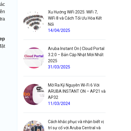
các
rên
Xu Hướng WiFi 2025: WiFi 7,
WiFi 8 và Cách Tối Ưu Hóa Kết
tra
Nối
14/04/2025
eep
đặt
Aruba Instant On | Cloud Portal
3.2.0 – Bản Cập Nhật Mới Nhất
2025
31/03/2025
Mở Ra Kỷ Nguyên Wi-Fi 6 Với
ARUBA INSTANT ON – AP21 và
AP32
11/03/2024
Cách khắc phục và nhận biết vị
trí sự cố với Aruba Central và