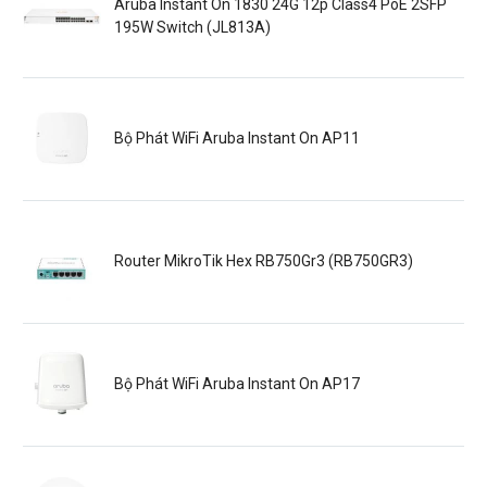
Aruba Instant On 1830 24G 12p Class4 PoE 2SFP
195W Switch (JL813A)
Bộ Phát WiFi Aruba Instant On AP11
Router MikroTik Hex RB750Gr3 (RB750GR3)
Bộ Phát WiFi Aruba Instant On AP17