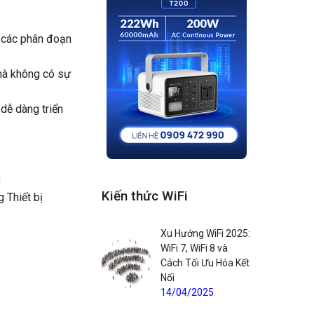
 các phân đoạn
 mà không có sự
dễ dàng triển
n
Kiến thức WiFi
 Thiết bị
Xu Hướng WiFi 2025:
WiFi 7, WiFi 8 và
Cách Tối Ưu Hóa Kết
Nối
14/04/2025