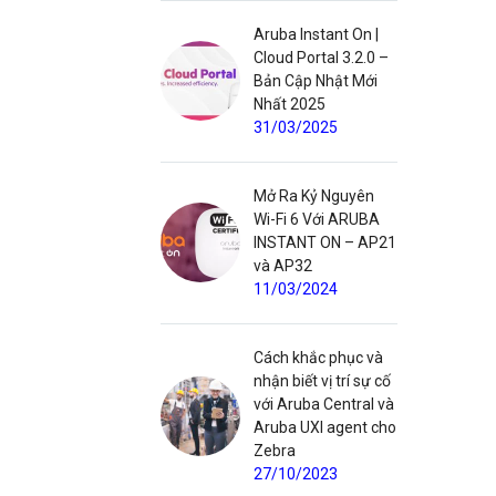
Aruba Instant On |
Cloud Portal 3.2.0 –
Bản Cập Nhật Mới
Nhất 2025
31/03/2025
Mở Ra Kỷ Nguyên
Wi-Fi 6 Với ARUBA
INSTANT ON – AP21
và AP32
11/03/2024
Cách khắc phục và
nhận biết vị trí sự cố
với Aruba Central và
Aruba UXI agent cho
Zebra
27/10/2023