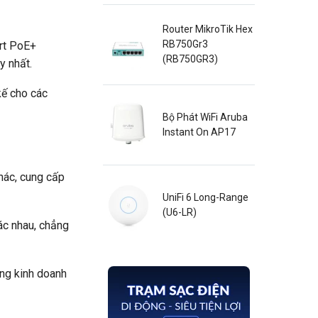
Router MikroTik Hex
RB750Gr3
ort PoE+
(RB750GR3)
y nhất.
kế cho các
Bộ Phát WiFi Aruba
Instant On AP17
hác, cung cấp
UniFi 6 Long-Range
(U6-LR)
ác nhau, chẳng
ợng kinh doanh