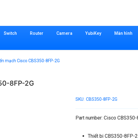
Switch
Router
Camera
YubiKey
Màn hình
uyển mạch Cisco CBS350-8FP-2G
350-8FP-2G
SKU:
CBS350-8FP-2G
Part number: Cisco CBS350
Thiết bị CBS350-8FP-2