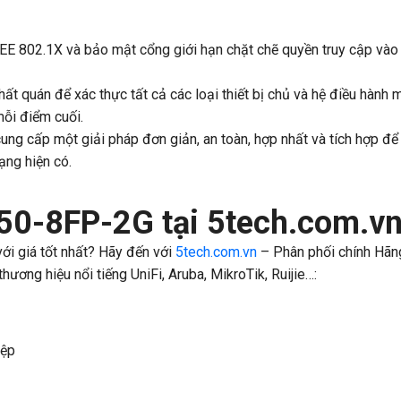
E 802.1X và bảo mật cổng giới hạn chặt chẽ quyền truy cập vào
ất quán để xác thực tất cả các loại thiết bị chủ và hệ điều hành
mỗi điểm cuối.
 cấp một giải pháp đơn giản, an toàn, hợp nhất và tích hợp để 
ạng hiện có.
0-8FP-2G tại 5tech.com.v
ới giá tốt nhất? Hãy đến với
5tech.com.vn
– Phân phối chính Hãng
ương hiệu nổi tiếng UniFi, Aruba, MikroTik, Ruijie…:
iệp