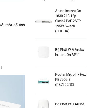
Aruba Instant On
1830 24G 12p
Class4 PoE 2SFP
với một số tính
195W Switch
(JL813A)
Bộ Phát WiFi Aruba
Instant On AP11
OT
Router MikroTik Hex
RB750Gr3
(RB750GR3)
Bộ Phát WiFi Aruba