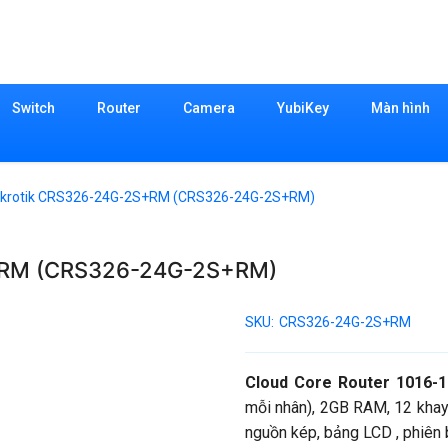
Switch
Router
Camera
YubiKey
Màn hình
ikrotik CRS326-24G-2S+RM (CRS326-24G-2S+RM)
S+RM (CRS326-24G-2S+RM)
SKU:
CRS326-24G-2S+RM
Cloud Core Router 1016-
mỗi nhân), 2GB RAM, 12 khay
nguồn kép, bảng LCD , phiên 