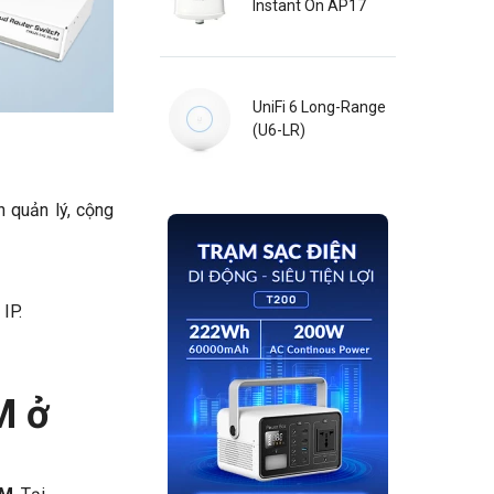
Instant On AP17
UniFi 6 Long-Range
(U6-LR)
 quản lý, cộng
IP.
M ở