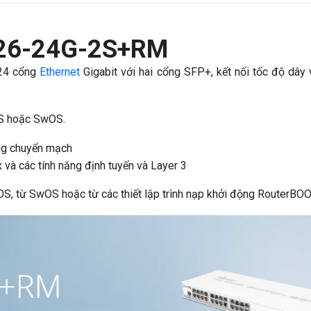
326-24G-2S+RM
 24 cổng
Ethernet
Gigabit với hai cổng SFP+, kết nối tốc độ dây 
OS hoặc SwOS.
ng chuyển mạch
à các tính năng định tuyến và Layer 3
rOS, từ SwOS hoặc từ các thiết lập trình nạp khởi động RouterBO