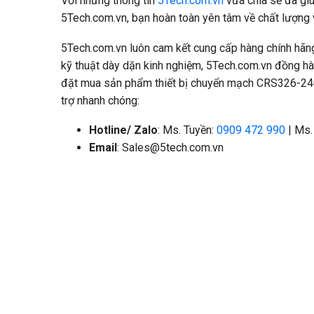
Với những thông tin
5Tech.com.vn
vừa chia sẻ đã giú
5Tech.com.vn, bạn hoàn toàn yên tâm về chất lượng
5Tech.com.vn luôn cam kết cung cấp hàng chính hãn
kỹ thuật dày dặn kinh nghiệm, 5Tech.com.vn đồng hành
đặt mua sản phẩm thiết bị chuyển mạch CRS326-24G
trợ nhanh chóng:
Hotline/ Zalo
: Ms. Tuyền:
0909 472 990
| Ms.
Email
:
Sales@5tech.com.vn