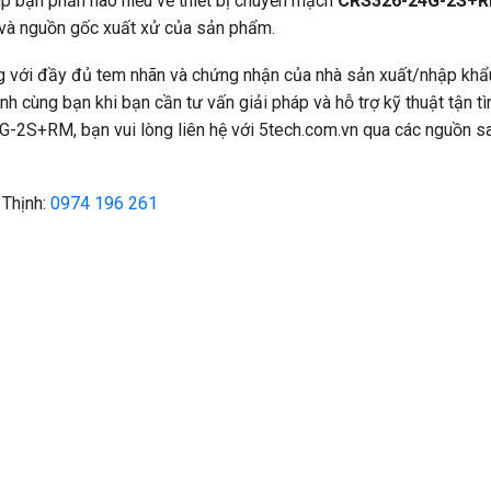
p bạn phần nào hiểu về thiết bị chuyển mạch
CRS326-24G-2S+
 và nguồn gốc xuất xử của sản phẩm.
g với đầy đủ tem nhãn và chứng nhận của nhà sản xuất/nhập khẩu
 cùng bạn khi bạn cần tư vấn giải pháp và hỗ trợ kỹ thuật tận tìn
-2S+RM, bạn vui lòng liên hệ với 5tech.com.vn qua các nguồn s
 Thịnh:
0974 196 261