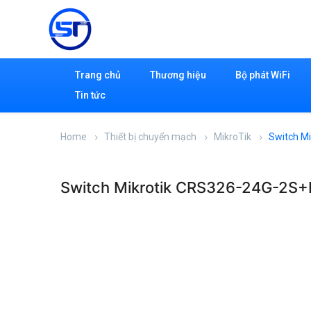
Trang chủ
Thương hiệu
Bộ phát WiFi
Tin tức
Home
Thiết bị chuyển mạch
MikroTik
Switch M
Switch Mikrotik CRS326-24G-2