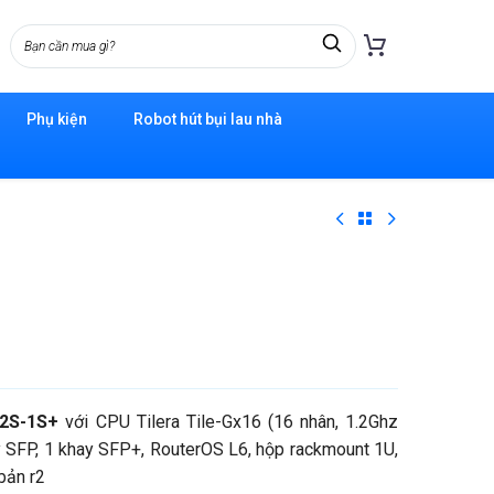
Phụ kiện
Robot hút bụi lau nhà
12S-1S+
với CPU Tilera Tile-Gx16 (16 nhân, 1.2Ghz
 SFP, 1 khay SFP+, RouterOS L6, hộp rackmount 1U,
bản r2