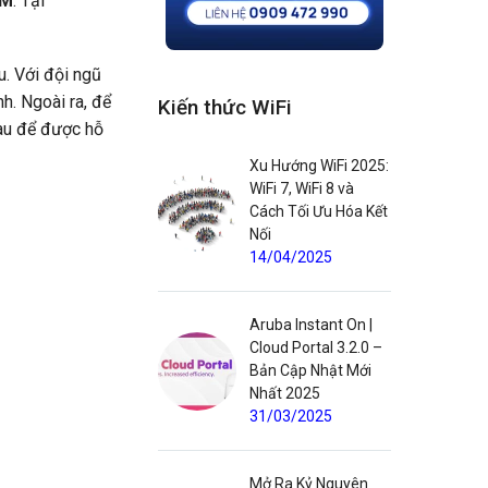
RM
. Tại
. Với đội ngũ
h. Ngoài ra, để
Kiến thức WiFi
au để được hỗ
Xu Hướng WiFi 2025:
WiFi 7, WiFi 8 và
Cách Tối Ưu Hóa Kết
Nối
14/04/2025
Aruba Instant On |
Cloud Portal 3.2.0 –
Bản Cập Nhật Mới
Nhất 2025
31/03/2025
Mở Ra Kỷ Nguyên