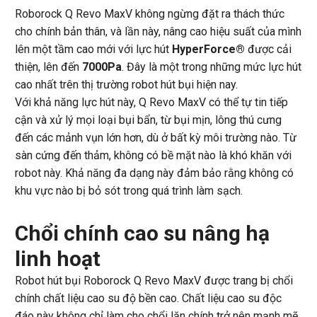
Roborock Q Revo MaxV không ngừng đặt ra thách thức
cho chính bản thân, và lần này, nâng cao hiệu suất của mình
lên một tầm cao mới với lực hút
HyperForce®
được cải
thiện, lên đến
7000Pa
. Đây là một trong những mức lực hút
cao nhất trên thị trường robot hút bụi hiện nay.
Với khả năng lực hút này, Q Revo MaxV có thể tự tin tiếp
cận và xử lý mọi loại bụi bẩn, từ bụi mịn, lông thú cưng
đến các mảnh vụn lớn hơn, dù ở bất kỳ môi trường nào. Từ
sàn cứng đến thảm, không có bề mặt nào là khó khăn với
robot này. Khả năng đa dạng này đảm bảo rằng không có
khu vực nào bị bỏ sót trong quá trình làm sạch.
Chổi chính cao su nâng hạ
linh hoạt
Robot hút bụi Roborock Q Revo MaxV được trang bị chổi
chính chất liệu cao su độ bền cao. Chất liệu cao su độc
đáo này không chỉ làm cho chổi lăn chính trở nên mạnh mẽ