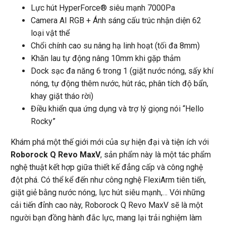
Lực hút HyperForce® siêu mạnh 7000Pa
Camera AI RGB + Ánh sáng cấu trúc nhận diện 62
loại vật thể
Chổi chính cao su nâng hạ linh hoạt (tối đa 8mm)
Khăn lau tự động nâng 10mm khi gặp thảm
Dock sạc đa năng 6 trong 1 (giặt nước nóng, sấy khí
nóng, tự động thêm nước, hút rác, phân tích độ bẩn,
khay giặt tháo rời)
Điều khiển qua ứng dụng và trợ lý giọng nói “Hello
Rocky”
Khám phá một thế giới mới của sự hiện đại và tiện ích với
Roborock Q Revo MaxV
, sản phẩm này là một tác phẩm
nghệ thuật kết hợp giữa thiết kế đẳng cấp và công nghệ
đột phá. Có thể kể đến như công nghệ FlexiArm tiên tiến,
giặt giẻ bằng nước nóng, lực hút siêu mạnh,… Với những
cải tiến đỉnh cao này, Roborock Q Revo MaxV sẽ là một
người bạn đồng hành đắc lực, mang lại trải nghiệm làm