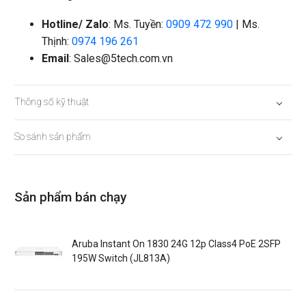
Hotline/ Zalo
: Ms. Tuyền:
0909 472 990
| Ms.
Thịnh:
0974 196 261
Email
:
Sales@5tech.com.vn
Thông số kỹ thuật
So sánh sản phẩm
Sản phẩm bán chạy
Aruba Instant On 1830 24G 12p Class4 PoE 2SFP
195W Switch (JL813A)