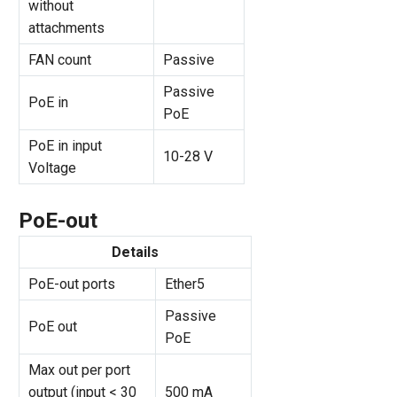
without
attachments
FAN count
Passive
Passive
PoE in
PoE
PoE in input
10-28 V
Voltage
PoE-out
Details
PoE-out ports
Ether5
Passive
PoE out
PoE
Max out per port
output (input < 30
500 mA