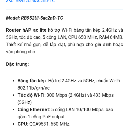
SKU:
RB952UI-5AC2ND-TC
Model: RB952Ui-5ac2nD-TC
Router hAP ac lite
hỗ trợ Wi-Fi băng tần kép 2.4GHz và
5GHz, tốc độ cao, 5 cổng LAN, CPU 650 MHz, RAM 64MB.
Thiết kế nhỏ gọn, dễ lắp đặt, phù hợp cho gia đình hoặc
văn phòng nhỏ.
Đặc trưng:
Băng tần kép:
Hỗ trợ 2.4GHz và 5GHz, chuẩn Wi-Fi
802.11b/g/n/ac.
Tốc độ Wi-Fi:
300 Mbps (2.4GHz) và 433 Mbps
(5GHz).
Cổng Ethernet:
5 cổng LAN 10/100 Mbps, bao
gồm 1 cổng PoE output.
CPU:
QCA9531, 650 MHz.