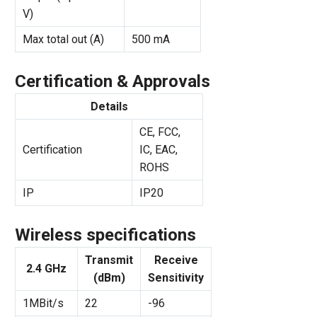
V)
Max total out (A)
500 mA
Certification & Approvals
Details
CE, FCC,
Certification
IC, EAC,
ROHS
IP
IP20
Wireless specifications
Transmit
Receive
2.4 GHz
(dBm)
Sensitivity
1MBit/s
22
-96