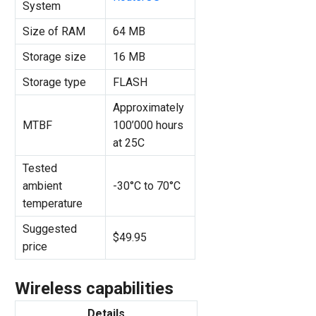
System
Size of RAM
64 MB
Storage size
16 MB
Storage type
FLASH
Approximately
MTBF
100’000 hours
at 25C
Tested
ambient
-30°C to 70°C
temperature
Suggested
$49.95
price
Wireless capabilities
Details