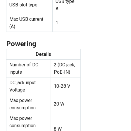
USB type
USB slot type
A
Max USB current
1
(A)
Powering
Details
Number of DC
2 (DC jack,
inputs
PoE-IN)
DC jack input
10-28 V
Voltage
Max power
20 W
consumption
Max power
consumption
8 W