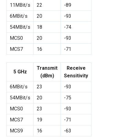
11MBit/s
22
-89
6MBit/s
20
-93
54MBit/s
18
-74
MCS0
20
-93
MCS7
16
-71
Transmit
Receive
5 GHz
(dBm)
Sensitivity
6MBit/s
23
-93
54MBit/s
20
-75
MCS0
23
-93
MCS7
19
-71
MCS9
16
-63