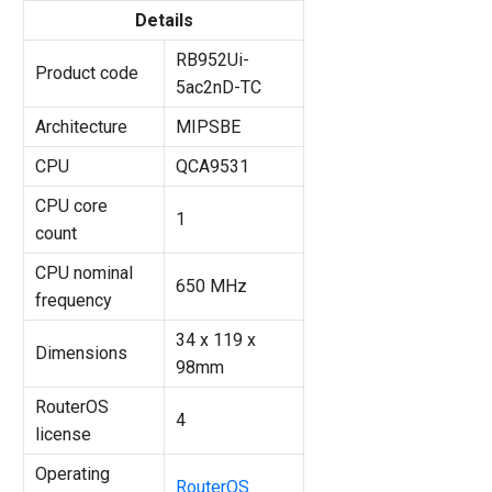
Details
RB952Ui-
Product code
5ac2nD-TC
Architecture
MIPSBE
CPU
QCA9531
CPU core
1
count
CPU nominal
650 MHz
frequency
34 x 119 x
Dimensions
98mm
RouterOS
4
license
Operating
RouterOS