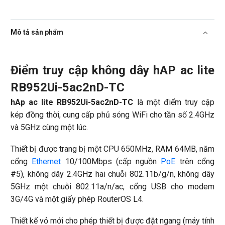
Mô tả sản phẩm
Điểm truy cập không dây hAP ac lite
RB952Ui-5ac2nD-TC
hAp ac lite RB952Ui-5ac2nD-TC
là một điểm truy cập
kép đồng thời, cung cấp phủ sóng WiFi cho tần số 2.4GHz
và 5GHz cùng một lúc.
Thiết bị được trang bị một CPU 650MHz, RAM 64MB, năm
cổng
Ethernet
10/100Mbps (cấp nguồn
PoE
trên cổng
#5), không dây 2.4GHz hai chuỗi 802.11b/g/n, không dây
5GHz một chuỗi 802.11a/n/ac, cổng USB cho modem
3G/4G và một giấy phép RouterOS L4.
Thiết kế vỏ mới cho phép thiết bị được đặt ngang (máy tính