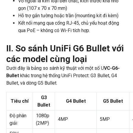
Vỏ ngoài là kim loại bền chắc, kích thước khá nhỏ
gọn (107 x 70 x 70 mm)
Hỗ trợ gắn tường hoặc trần (mounting kit đi kèm)
Kết nối mạng qua cổng RJ-45, chủ yếu hoạt động
qua PoE – không có Wi-Fi tích hợp.
II. So sánh UniFi G6 Bullet với
các model cùng loại
Dưới đây là bảng so sánh kỹ thuật với một số U
VC-G6-
Bullet
khác trong hệ thống UniFi Protect: G3 Bullet, G4
Bullet, và dòng G5 Bullet.
G3
Tiêu chí
G4 Bullet
G5 Bullet
Bullet
Độ phân
1080p
4MP
5MP
giải
(2MP)