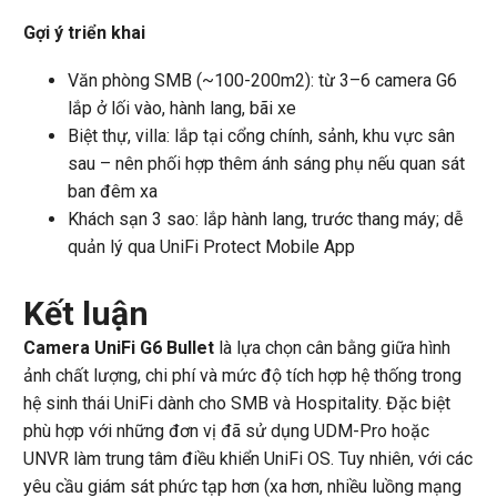
Gợi ý triển khai
Văn phòng SMB (~100-200m2): từ 3–6 camera G6
lắp ở lối vào, hành lang, bãi xe
Biệt thự, villa: lắp tại cổng chính, sảnh, khu vực sân
sau – nên phối hợp thêm ánh sáng phụ nếu quan sát
ban đêm xa
Khách sạn 3 sao: lắp hành lang, trước thang máy; dễ
quản lý qua UniFi Protect Mobile App
Kết luận
Camera UniFi G6 Bullet
là lựa chọn cân bằng giữa hình
ảnh chất lượng, chi phí và mức độ tích hợp hệ thống trong
hệ sinh thái UniFi dành cho SMB và Hospitality. Đặc biệt
phù hợp với những đơn vị đã sử dụng UDM-Pro hoặc
UNVR làm trung tâm điều khiển UniFi OS. Tuy nhiên, với các
yêu cầu giám sát phức tạp hơn (xa hơn, nhiều luồng mạng