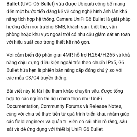
Bullet
(UVC-G6-Bullet) vừa được Ubiquiti công bố mang
đến một bước tiến đáng kể về công nghệ hình ảnh lẫn khả
năng tích hợp hệ thống. Camera UniFi G6 Bullet là giải pháp
hướng đến môi trường SMB, khách sạn, biệt thự, văn
phòng hoặc khu vực ngoài trời có nhu cầu giám sát an toàn
với hiệu suất cao trong thiết kế nhỏ gọn.
Với cảm biến độ phân giải 4MP, hỗ trợ H.264/H.265 và khả
năng chịu đựng điều kiện ngoài trời theo chuẩn IPx5, G6
Bullet hứa hẹn là phiên bản nâng cấp đáng chú ý so với
các mẫu G3/G4 truyền thống.
Bài viết này là tài liệu tham khảo chuyên sâu, được tổng
hợp từ các nguồn tài liệu chính thức như UniFi
Documentation, Community Forums và Release Notes,
cùng với chia sẻ thực tiễn từ quá trình triển khai, nhằm giúp
các field engineer và quản trị viên có cái nhìn rõ ràng, sâu
sát và dễ ứng dụng với thiết bị UniFi G6 Bullet.