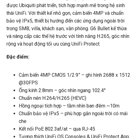
được Ubiquiti phát triển, tích hợp mạnh mẽ trong hệ sinh
thái UniFi. Với thiết kế nhỏ gọn, cảm biến 4MP và chuẩn
bảo vệ IPx5, thiết bị hướng đến các ứng dụng ngoài trời
trong SMB, villa, khách sạn, văn phòng. G6 Bullet kế thừa
và nâng cấp các thế hệ trước với tính năng H.265, góc nhìn
rộng và hoạt động tối ưu cùng UniFi Protect.
Đặc điểm:
Cảm biến 4MP CMOS 1/2.9” – ghi hình 2688 x 1512
@30FPS
Ống kính 2.8mm – góc nhìn ngang 102.4°
Chuẩn nén H.264/H.265 (HEVC)
Hồng ngoại tích hợp – tầm nhìn ban đêm ~10m
Chuẩn bảo vệ IPx5 – phù hợp gắn ngoài trời có mái
che
Kết nối PoE 802.3af/at – qua RJ-45
Tương thích UniFi OS Consoles & UniFi Protect App