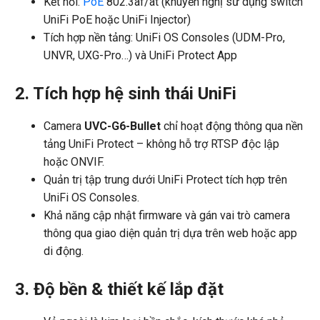
Kết nối:
PoE
802.3af/at (khuyến nghị sử dụng switch
UniFi PoE hoặc UniFi Injector)
Tích hợp nền tảng: UniFi OS Consoles (UDM-Pro,
UNVR, UXG-Pro…) và UniFi Protect App
2. Tích hợp hệ sinh thái UniFi
Camera
UVC-G6-Bullet
chỉ hoạt động thông qua nền
tảng UniFi Protect – không hỗ trợ RTSP độc lập
hoặc ONVIF.
Quản trị tập trung dưới UniFi Protect tích hợp trên
UniFi OS Consoles.
Khả năng cập nhật firmware và gán vai trò camera
thông qua giao diện quản trị dựa trên web hoặc app
di động.
3. Độ bền & thiết kế lắp đặt