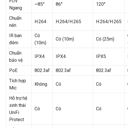
FOV
~85°
86°
120°
Ngang
Chuẩn
H.264
H.264/H.265
H.264/H.265
nén
IR ban
Có
Có (10m)
Có (25m)
đêm
(10m)
Chuẩn
IPX4
IPX4
IPX5
bảo vệ
PoE
802.3af
802.3af
802.3af
Tích hợp
Không
Có
Có
Mic
Hỗ trợ hệ
sinh thái
Có
Có
Có
UniFi
Protect