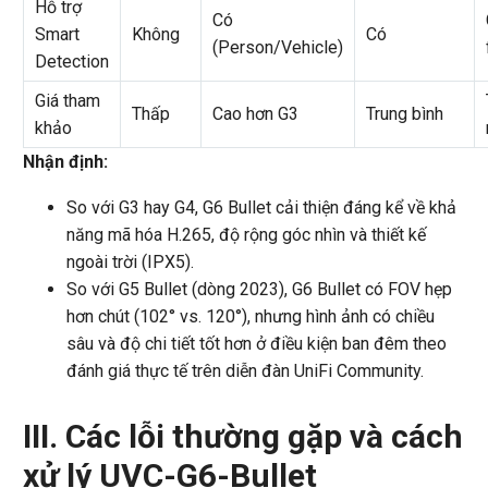
Hỗ trợ
Có
Smart
Không
Có
(Person/Vehicle)
Detection
Giá tham
Thấp
Cao hơn G3
Trung bình
khảo
Nhận định:
So với G3 hay G4, G6 Bullet cải thiện đáng kể về khả
năng mã hóa H.265, độ rộng góc nhìn và thiết kế
ngoài trời (IPX5).
So với G5 Bullet (dòng 2023), G6 Bullet có FOV hẹp
hơn chút (102° vs. 120°), nhưng hình ảnh có chiều
sâu và độ chi tiết tốt hơn ở điều kiện ban đêm theo
đánh giá thực tế trên diễn đàn UniFi Community.
III. Các lỗi thường gặp và cách
xử lý UVC-G6-Bullet