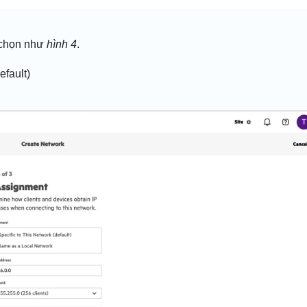
chọn như
hình 4
.
efault)