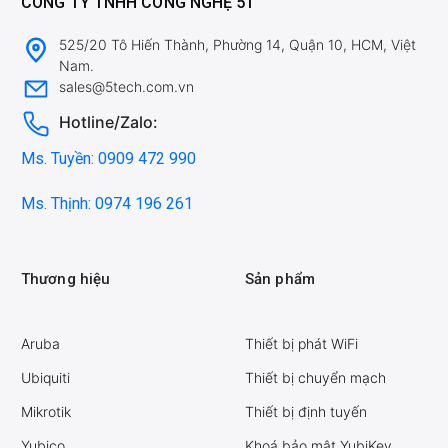
CÔNG TY TNHH CÔNG NGHỆ 5T
525/20 Tô Hiến Thành, Phường 14, Quận 10, HCM, Việt
Nam.
sales@5tech.com.vn
Hotline/Zalo:
Ms. Tuyền: 0909 472 990
Ms. Thịnh: 0974 196 261
Thương hiệu
Sản phẩm
Aruba
Thiết bị phát WiFi
Ubiquiti
Thiết bị chuyển mạch
Mikrotik
Thiết bị định tuyến
Yubico
Khoá bảo mật YubiKey