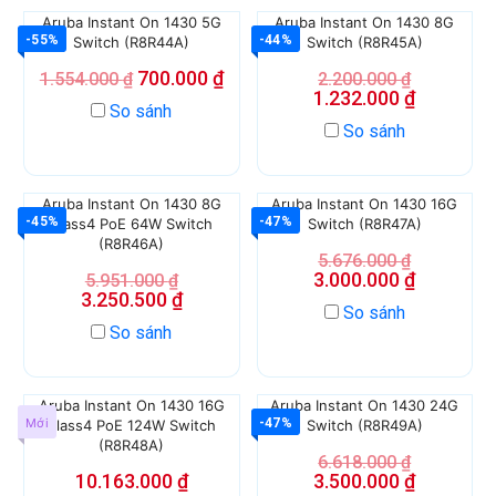
Aruba Instant On 1430 5G
Aruba Instant On 1430 8G
-55%
-44%
Switch (R8R44A)
Switch (R8R45A)
700.000
₫
1.554.000
₫
2.200.000
₫
1.232.000
₫
So sánh
So sánh
Aruba Instant On 1430 8G
Aruba Instant On 1430 16G
-45%
-47%
Class4 PoE 64W Switch
Switch (R8R47A)
(R8R46A)
5.676.000
₫
3.000.000
₫
5.951.000
₫
3.250.500
₫
So sánh
So sánh
Aruba Instant On 1430 16G
Aruba Instant On 1430 24G
Mới
-47%
Class4 PoE 124W Switch
Switch (R8R49A)
(R8R48A)
6.618.000
₫
10.163.000
₫
3.500.000
₫